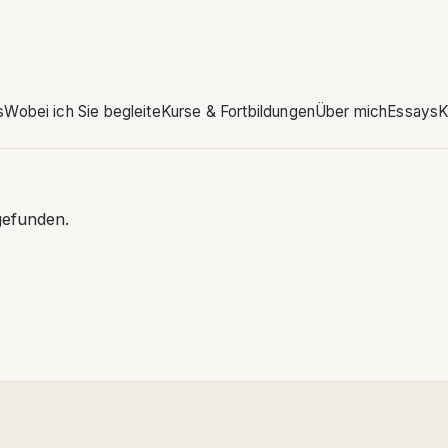
s
Wobei ich Sie begleite
Kurse & Fortbildungen
Über mich
Essays
K
gefunden.